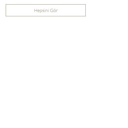
Hepsini Gör
Bu Etkinliği Paylaş
info@frenchouse.org
Bodrum
follow us