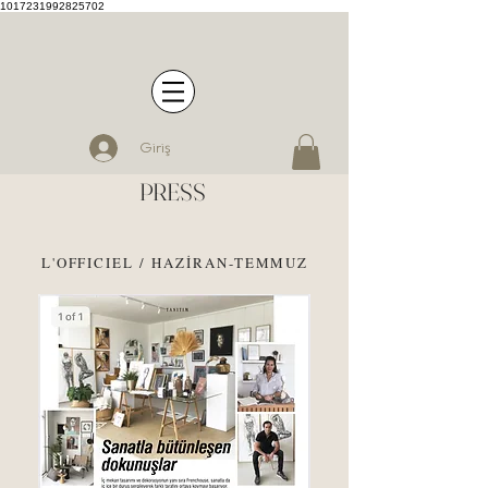
1017231992825702
Giriş
PRESS
L'OFFICIEL / HAZİRAN-TEMMUZ