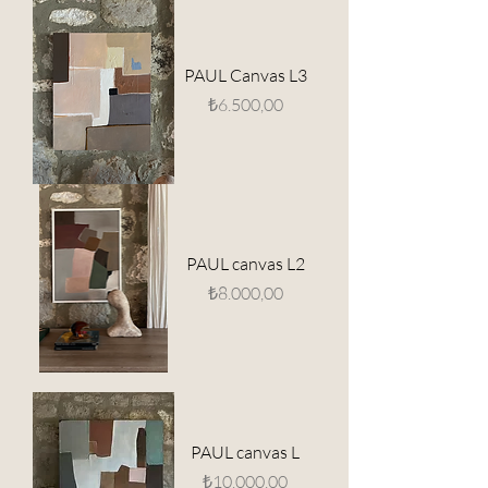
PAUL Canvas L3
Fiyat
₺6.500,00
PAUL canvas L2
Fiyat
₺8.000,00
PAUL canvas L
Fiyat
₺10.000,00