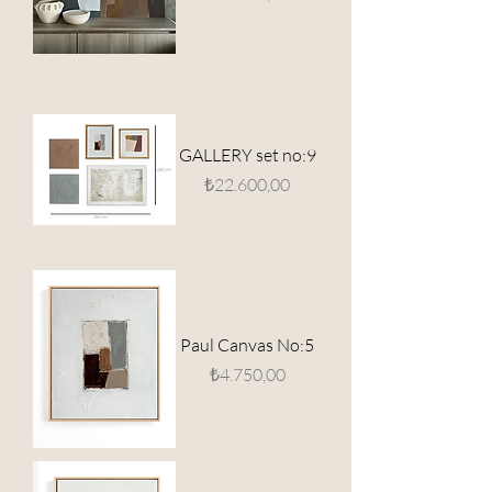
GALLERY set no:9
Fiyat
₺22.600,00
Paul Canvas No:5
Fiyat
₺4.750,00