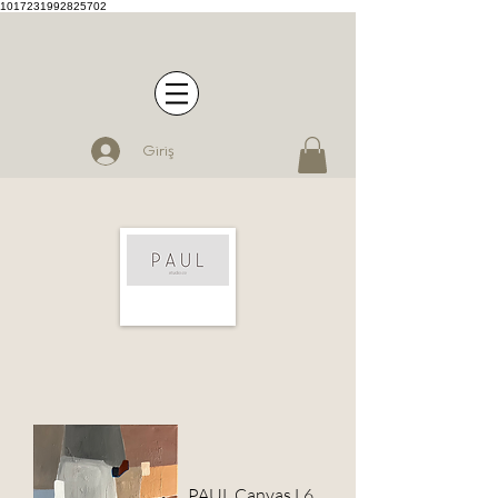
1017231992825702
Giriş
PAUL Canvas L6