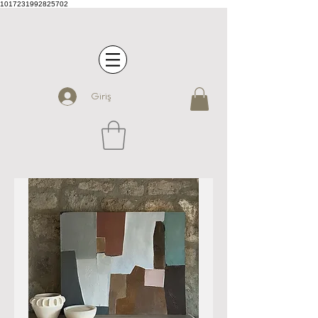
1017231992825702
Giriş