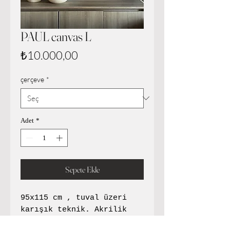
PAUL canvas L
Fiyat
₺10.000,00
çerçeve
*
Adet
*
Sepete Ekle
95x115 cm , tuval üzeri
karışık teknik. Akrilik
çalışma