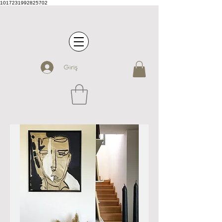
1017231992825702
Giriş