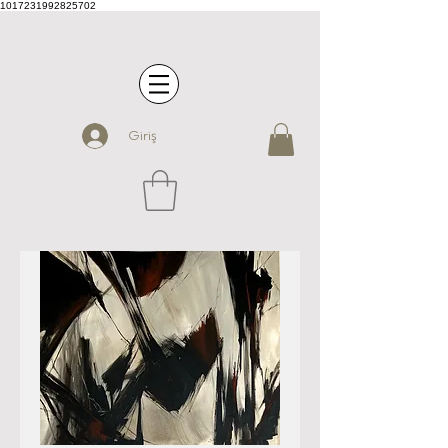
1017231992825702
Giriş