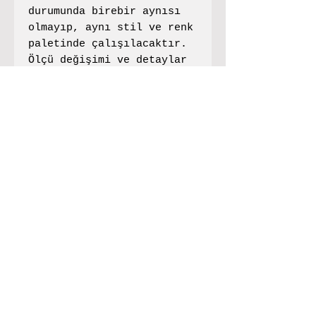
durumunda birebir aynısı
olmayıp, aynı stil ve renk
paletinde çalışılacaktır.
Ölçü değişimi ve detaylar
için iletişime
geçebilirsiniz. Fiyata
çerçeve dahil değildir.
info@frenchouse.org
Bodrum
follow us
Hemen Abone Ol