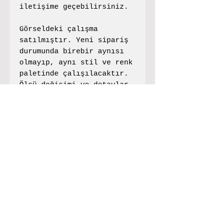
iletişime geçebilirsiniz.
Görseldeki çalışma
satılmıştır. Yeni sipariş
durumunda birebir aynısı
olmayıp, aynı stil ve renk
paletinde çalışılacaktır.
Ölçü değişimi ve detaylar
için iletişime
geçebilirsiniz. Fiyata
çerçeve dahil değildir.
info@frenchouse.org
Bodrum
follow us