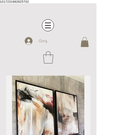
1017231992825702
Giriş