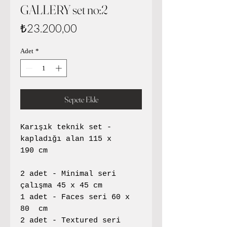
GALLERY set no:2
Fiyat
₺23.200,00
Adet
*
Sepete Ekle
Karışık teknik set -
kapladığı alan 115 x
190 cm
2 adet - Minimal seri
çalışma 45 x 45 cm
1 adet - Faces seri 60 x
80 cm
2 adet - Textured seri