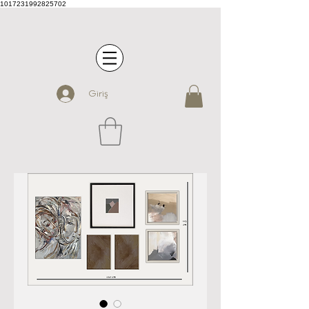
1017231992825702
Giriş