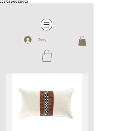
1017231992825702
Giriş