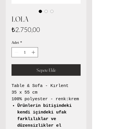
LOLA
Fiyat
₺2.750,00
Adet
*
Sepete Ekle
Table & Sofa - Kırlent
35 x 55 cm
100% polyester - renk:krem
Ürünlerin bitişindeki
kendi içindeki ufak
farklılıklar ve
düzensizlikler el