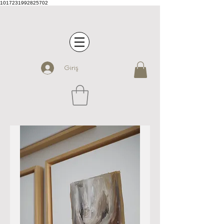
1017231992825702
Giriş