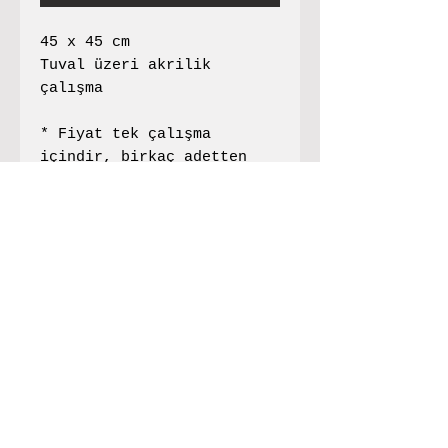
45 x 45 cm
Tuval üzeri akrilik
çalışma
* Fiyat tek çalışma
içindir, birkaç adetten
oluşan bir seri
düşünürseniz fiyat için
iletişime geçebilirsiniz.
info@frenchouse.org
Bodrum
follow us