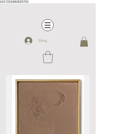
1017231992825702
Giriş