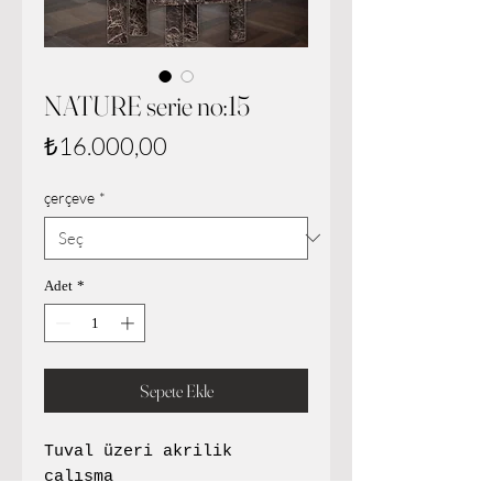
NATURE serie no:15
Fiyat
₺16.000,00
çerçeve
*
Adet
*
Sepete Ekle
Tuval üzeri akrilik
çalışma