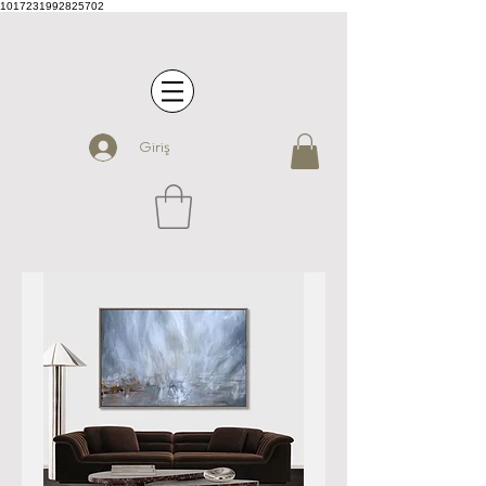
1017231992825702
Giriş