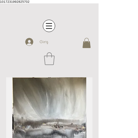
1017231992825702
Giriş