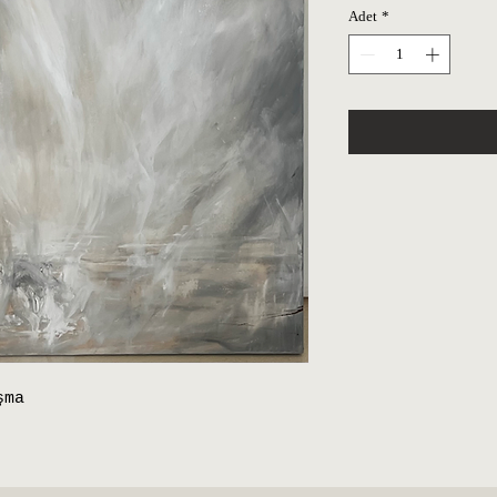
Adet
*
şma