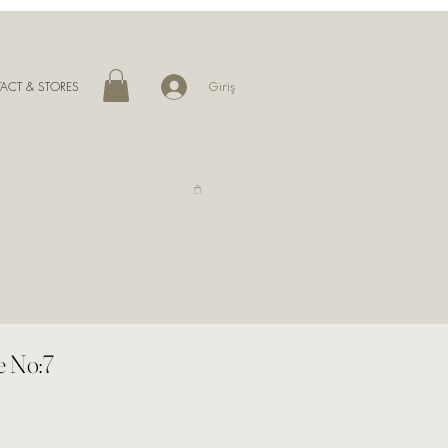
ACT & STORES
Giriş
 No:7
yat