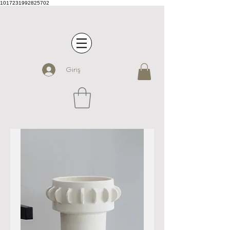
1017231992825702
Giriş