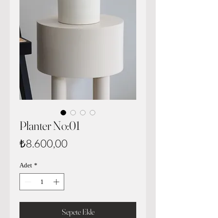
Planter No:01
Fiyat
₺8.600,00
Adet
*
Sepete Ekle