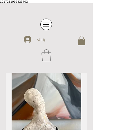
1017231992825702
Giriş