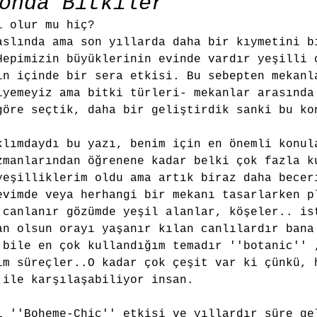
onda Bitkiler
ı olur mu hiç?
aslında ama son yıllarda daha bir kıymetini b
Hepimizin büyüklerinin evinde vardır yeşilli 
in içinde bir sera etkisi. Bu sebepten mekanl
iyemeyiz ama bitki türleri- mekanlar arasında
göre seçtik, daha bir geliştirdik sanki bu ko
klımdaydı bu yazı, benim için en önemli konul
zmanlarından öğrenene kadar belki çok fazla k
yeşilliklerim oldu ama artık biraz daha becer
evimde veya herhangi bir mekanı tasarlarken p
 canlanır gözümde yeşil alanlar, köşeler.. is
an olsun orayı yaşanır kılan canlılardır bana
 bile en çok kullandığım temadır ''botanic'' 
ım süreçler..O kadar çok çeşit var ki çünkü, 
 ile karşılaşabiliyor insan.
i ''Boheme-Chic'' etkisi ve yıllardır süre ge