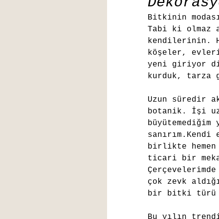
Dekorasy
Bitkinin modas
Tabi ki olmaz 
kendilerinin. 
köşeler, evler
yeni giriyor d
kurduk, tarza 
Uzun süredir a
botanik. İşi u
büyütemediğim 
sanırım.Kendi 
birlikte hemen
ticari bir mek
Çerçevelerimde
çok zevk aldığ
bir bitki türü
Bu yılın trend