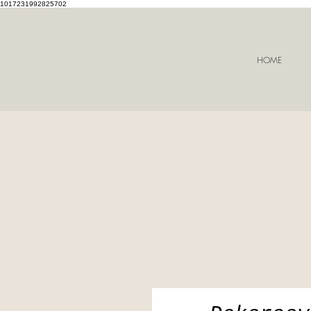
1017231992825702
HOME