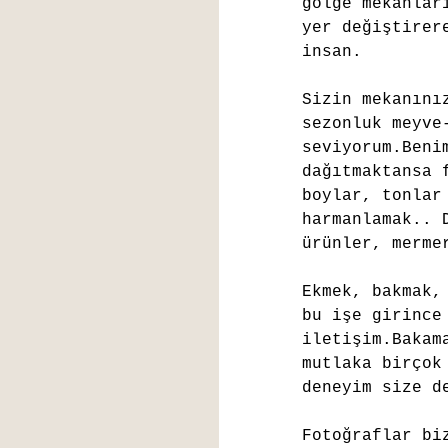
gölge mekanlar
yer değiştirer
insan.
Sizin mekanını
sezonluk meyve
seviyorum.Beni
dağıtmaktansa 
boylar, tonlar
harmanlamak.. 
ürünler, merme
Ekmek, bakmak,
bu işe girince
iletişim.Bakam
mutlaka birçok
deneyim size d
Fotoğraflar bi