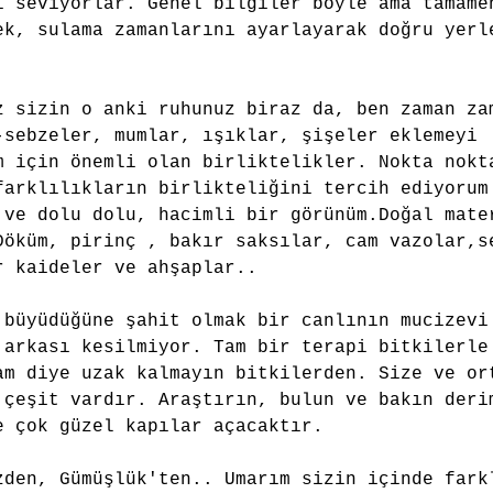
ı seviyorlar. Genel bilgiler böyle ama tamame
ek, sulama zamanlarını ayarlayarak doğru yerl
z sizin o anki ruhunuz biraz da, ben zaman za
-sebzeler, mumlar, ışıklar, şişeler eklemeyi 
m için önemli olan birliktelikler. Nokta nokt
farklılıkların birlikteliğini tercih ediyorum
 ve dolu dolu, hacimli bir görünüm.Doğal mate
Döküm, pirinç , bakır saksılar, cam vazolar,s
r kaideler ve ahşaplar.. 
 büyüdüğüne şahit olmak bir canlının mucizevi
 arkası kesilmiyor. Tam bir terapi bitkilerle
am diye uzak kalmayın bitkilerden. Size ve or
 çeşit vardır. Araştırın, bulun ve bakın deri
e çok güzel kapılar açacaktır.
zden, Gümüşlük'ten.. Umarım sizin içinde fark