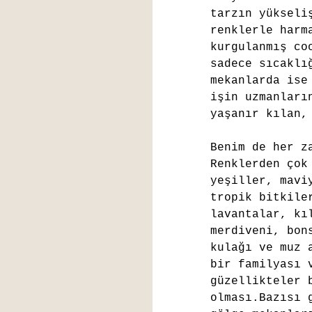
tarzın yükseli
renklerle harm
kurgulanmış co
sadece sıcaklı
mekanlarda ise
işin uzmanları
yaşanır kılan,
Benim de her z
Renklerden çok
yeşiller, mavi
tropik bitkile
lavantalar, kı
merdiveni, bon
kulağı ve muz 
bir familyası 
güzellikteler 
olması.Bazısı 