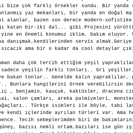
şi bize çok farklı örnekler sundu. Bir yanda 
anlanmış yaz mekanları, bir yanda en doğal ma
ol alanlar, bazen son derece modern-sofistike
ğı katan bir-iki dal... gibi.Projesini yürütt
 yine en önemli konumuz iklim, bakım oluyor. 
na danışmak,kendilerinden servis almak.Geriye
 sıcacık ama bir o kadar da cool detaylar çık
aman daha çok tercih ettiğim yeşil yapraklıla
 sadece yeşilin farklı tonları.. Gri yeşiller
ye bakan tonlar.. Genelde kalın yapraklılar, 
r.. Bunlara hangilerini örnek verebilirsin de
lıç , benjamin, kauçuk, kaktüsler, dracena ci
sai, salon çamları, areka palmiyeleri, monste
ağaçları.. Türkçe isimleri ile böyle, tabi la
ve kendi içlerinde ayrılan türleri var. Ama h
bence. Tecih sebeplerimden biri de bakımların
güneş, bazısı nemli ortam,bazıları ise gün ış