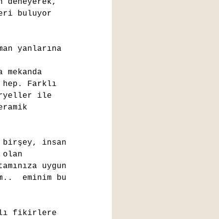
n deneyerek, 
eri buluyor 
man yanlarına 
a mekanda 
 hep. Farklı 
ryeller ile 
eramik 
 birşey, insan 
 olan 
tamınıza uygun 
m..  eminim bu 
lı fikirlere 