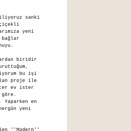
iliyoruz sanki 
çiçekli 
arımıza yeni 
 bağlar 
nuyu.
ardan biridir 
uruttuğum, 
iyorum bu işi 
lan proje ile 
ter ev ister 
 göre. 
, Yaparken en 
hergün yeni 
len ''Modern'' 