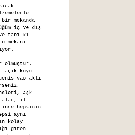
sıcak 
lzemelerle 
 bir mekanda 
üğüm iç ve dış 
Ve tabi ki 
 o mekanı 
ıyor. 
r olmuştur. 
, açık-koyu 
geniş yapraklı 
rseniz, 
nsleri, aşk 
ralar,fil 
tince hepsinin 
epsi aynı 
ın kolay 
ığı giren 