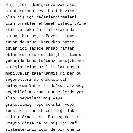
Niş işleri demişken,duvarlarda 
oluşturulmuş veya hali hazırda 
olan niş içi değerlendirmeleri 
için örnekler eklemek istedim.Yine 
stil ve doku farklılıklarından 
oluşan bir seçki.Bazen tamamen 
duvar dokusunu korurken,bazen 
duvar içi sadece ahşap raflar 
eklenerek elde edilmiş( ki tam da 
yukarıda konuştuğumuz konu),bazen 
o nişin içine özel imalat ahşap 
mobilyalar tasarlanmış ki ben bu 
seçenekleri de oldukça şık 
buluyorum.Yeter ki doğru malzemeyi 
seçebilelim.Örnek görsellerde yer 
alan; beyazlatılmış veya 
griletilmiş meşe dokular veya 
renklerin tercih edildiği lake 
cilalı örnekler.. Bu seçenekler 
uzayıp gitse de bu niş içi raf 
sistemleriniz için de bir önerim 