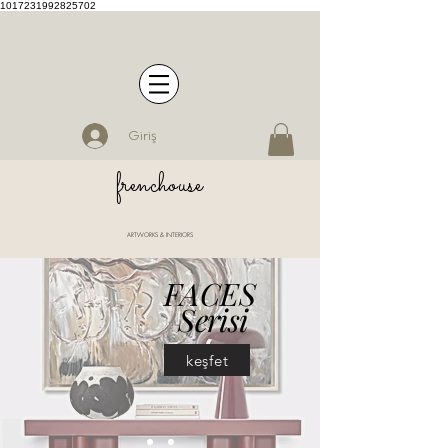
1017231992825702
Giriş
frenchouse
ARTWORKS & INTERIORS
FACES
Serisi
keşfet