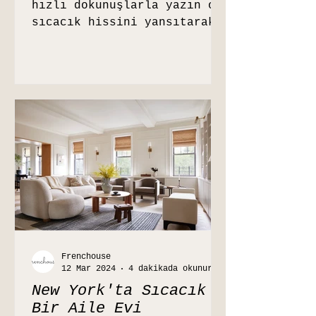
hızlı dokunuşlarla yazın o
sıcacık hissini yansıtarak
daha davetkar hissettirecek
birkaç öneri.
Frenchouse
12 Mar 2024
4 dakikada okunur
New York'ta Sıcacık
Bir Aile Evi