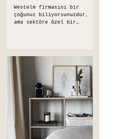
Westelm firmasını bir
çoğunuz biliyorsunuzdur,
ama sektöre özel bir
yakınlığınız yoksa tanış
olmamanızda çok doğal.
Westelm içmimari ve...