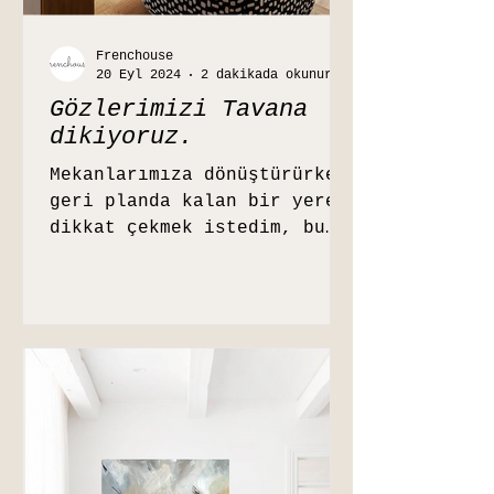
Frenchouse
20 Eyl 2024
2 dakikada okunur
Gözlerimizi Tavana
dikiyoruz.
Mekanlarımıza dönüştürürken
geri planda kalan bir yere
dikkat çekmek istedim, bu
sefer çok düşünülmeyen
nokta olan tavanları
konuşalım.