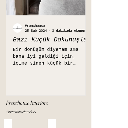
Frenchouse
25 Şub 2024
3 dakikada okunur
Bazı Küçük Dokunuşlar
Bir dönüşüm diyemem ama
bana iyi geldiği için,
içime sinen küçük bir
değişim sürecini bu sefer
yazıya taşımak istedim. Kaç
yıldır...
Frenchouse Interiors
#frenchouseinteriors
Kumbahçe Evi
' Dimira Evi '