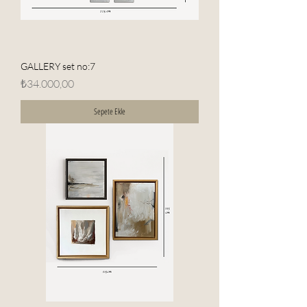
GALLERY set no:7
Fiyat
₺34.000,00
Sepete Ekle