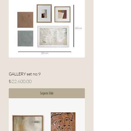
GALLERY set no:9
Fiyat
₺22.600,00
Sepete Ekle