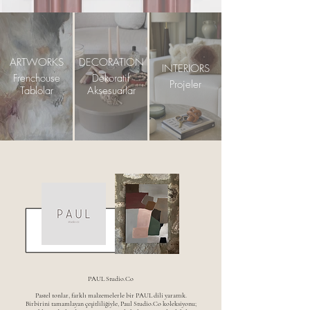
ARTWORKS
DECORATION
INTERIORS
Frenchouse
Dekoratif
Projeler
Tablolar
Aksesuarlar
PAUL Studio.Co
Pastel tonlar, farklı malzemelerle bir PAUL dili yarattık.
Birbirini tamamlayan çeşitliliğiyle, Paul Studio.Co koleksiyonu;