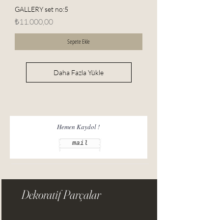
GALLERY set no:5
Fiyat
₺11.000,00
Sepete Ekle
Daha Fazla Yükle
mail
Dekoratif Parçalar