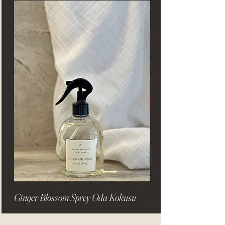
Ginger Blossom Sprey Oda Kokusu
Portrait Sculpture no