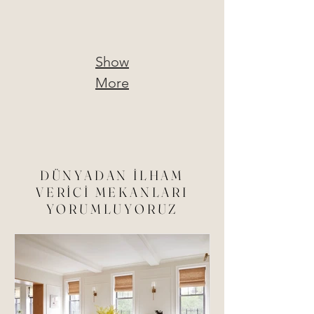
içmimari
içmimari
danışmanlık
danışmanlık
Show
More
DÜNYADAN İLHAM
VERİCİ MEKANLARI
YORUMLUYORUZ